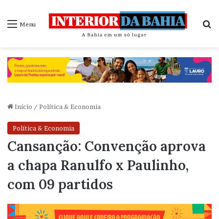
P
Menu
Início
/
Política & Economia
Política & Economia
Cansanção: Convenção aprova
a chapa Ranulfo x Paulinho,
com 09 partidos