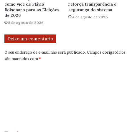
como vice de Flávio
reforça transparência e
Bolsonaro para as Eleições
segurança do sistema
de 2026
4 de agosto de 2026
5 de agosto de 2026
Deixe um comentário
O seu endereço de e-mail não será publicado.
Campos obrigatórios
são marcados com
*
C
o
m
e
n
t
á
r