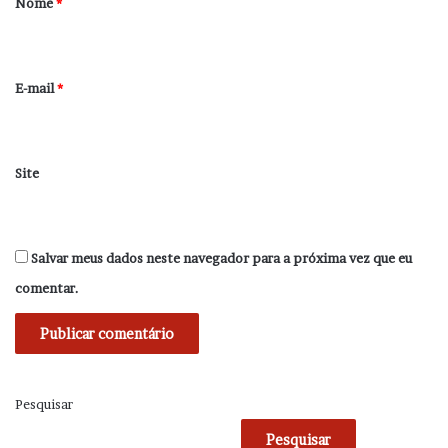
Nome
*
i
o
*
E-mail
*
Site
Salvar meus dados neste navegador para a próxima vez que eu
comentar.
Pesquisar
Pesquisar