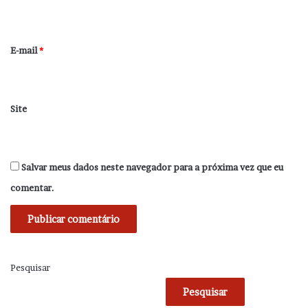
i
o
*
E-mail
*
Site
Salvar meus dados neste navegador para a próxima vez que eu
comentar.
Pesquisar
Pesquisar