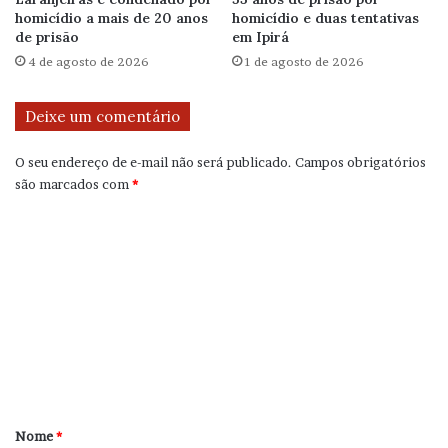
homicídio a mais de 20 anos
homicídio e duas tentativas
de prisão
em Ipirá
4 de agosto de 2026
1 de agosto de 2026
Deixe um comentário
O seu endereço de e-mail não será publicado.
Campos obrigatórios
são marcados com
*
C
o
m
e
n
t
á
r
Nome
*