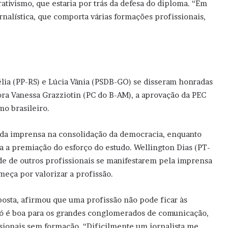
ativismo, que estaria por trás da defesa do diploma. “Em
nalística, que comporta várias formações profissionais,
ia (PP-RS) e Lúcia Vânia (PSDB-GO) se disseram honradas
ra Vanessa Grazziotin (PC do B-AM), a aprovação da PEC
mo brasileiro.
 da imprensa na consolidação da democracia, enquanto
a a premiação do esforço do estudo. Wellington Dias (PT-
ade de outros profissionais se manifestarem pela imprensa
meça por valorizar a profissão.
posta, afirmou que uma profissão não pode ficar às
 só é boa para os grandes conglomerados de comunicação,
sionais sem formação. “Dificilmente um jornalista me