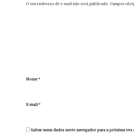
O seu endereço de e-mail não será publicado.
Campos obri
C
o
m
e
n
t
á
r
Nome
*
i
o
*
E-mail
*
Salvar meus dados neste navegador para a próxima vez 