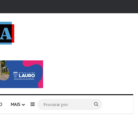
r
Barra Lateral
Procurar
O
MAIS
por