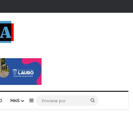
r
Barra Lateral
Procurar
O
MAIS
por