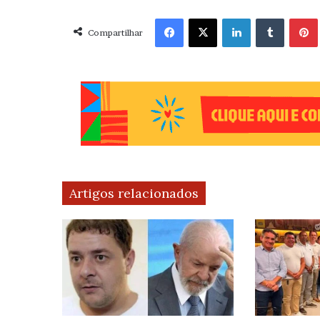
Facebook
X
Linkedin
Tumblr
Pint
Compartilhar
Artigos relacionados