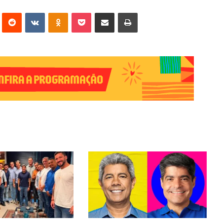
erest
Reddit
VK
OK
Pocket
Compartilhar via e-mail
Imprimir