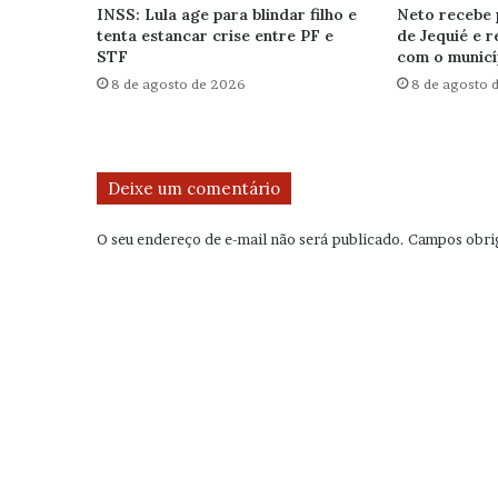
INSS: Lula age para blindar filho e
Neto recebe 
tenta estancar crise entre PF e
de Jequié e 
STF
com o municí
8 de agosto de 2026
8 de agosto 
Deixe um comentário
O seu endereço de e-mail não será publicado.
Campos obri
C
o
m
e
n
t
á