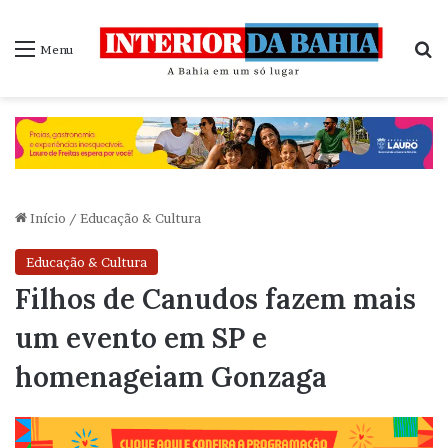
P
Menu
Início
/
Educação & Cultura
Educação & Cultura
Filhos de Canudos fazem mais
um evento em SP e
homenageiam Gonzaga