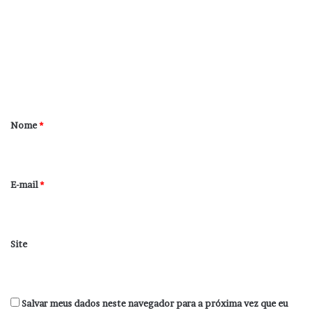
m
e
n
t
á
r
Nome
*
i
o
*
E-mail
*
Site
Salvar meus dados neste navegador para a próxima vez que eu