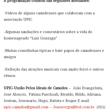
A programação constou das seguintes atividades:
-Vídeos de alguns canudenses que colaboram com a
associação UPIC
-Algumas saudações e comentários sobre a vida do
homenageado “Luíz Gonzaga”
-Muitas comidinhas típicas e bate papos de canudenses e
amigos
-Exibição das atrações musicais com muito forró e outros
rítmos.
UPIC-União Pelos Ideais de Canudos
– João Evangelista,
José Aloncio, Fátima Paschoali, Rivaldo, Nildo, Adriana,
Josivan, Josemario, Hugo, Batista e Roque E-mail
upic.canudos@gmail.com
–
Joaoeregis@bol.com.br
(011)