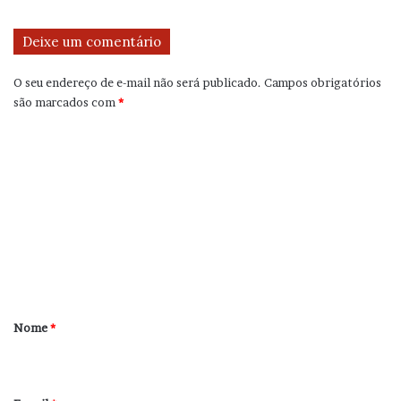
Deixe um comentário
O seu endereço de e-mail não será publicado.
Campos obrigatórios
são marcados com
*
C
o
m
e
n
t
á
r
Nome
*
i
o