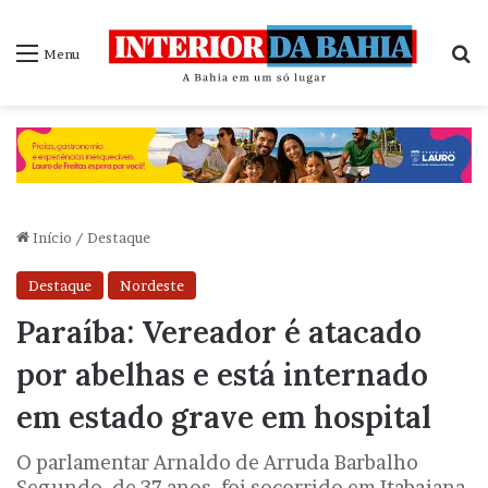
P
Menu
Início
/
Destaque
Destaque
Nordeste
Paraíba: Vereador é atacado
por abelhas e está internado
em estado grave em hospital
O parlamentar Arnaldo de Arruda Barbalho
Segundo, de 37 anos, foi socorrido em Itabaiana