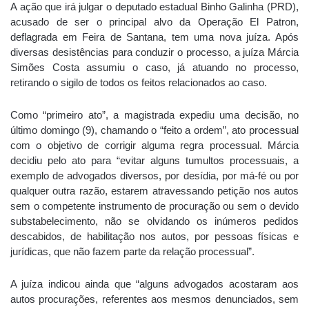
A ação que irá julgar o deputado estadual Binho Galinha (PRD),
acusado de ser o principal alvo da Operação El Patron,
deflagrada em Feira de Santana, tem uma nova juíza. Após
diversas desistências para conduzir o processo, a juíza Márcia
Simões Costa assumiu o caso, já atuando no processo,
retirando o sigilo de todos os feitos relacionados ao caso.
Como “primeiro ato”, a magistrada expediu uma decisão, no
último domingo (9), chamando o “feito a ordem”, ato processual
com o objetivo de corrigir alguma regra processual. Márcia
decidiu pelo ato para “evitar alguns tumultos processuais, a
exemplo de advogados diversos, por desídia, por má-fé ou por
qualquer outra razão, estarem atravessando petição nos autos
sem o competente instrumento de procuração ou sem o devido
substabelecimento, não se olvidando os inúmeros pedidos
descabidos, de habilitação nos autos, por pessoas físicas e
jurídicas, que não fazem parte da relação processual”.
A juíza indicou ainda que “alguns advogados acostaram aos
autos procurações, referentes aos mesmos denunciados, sem