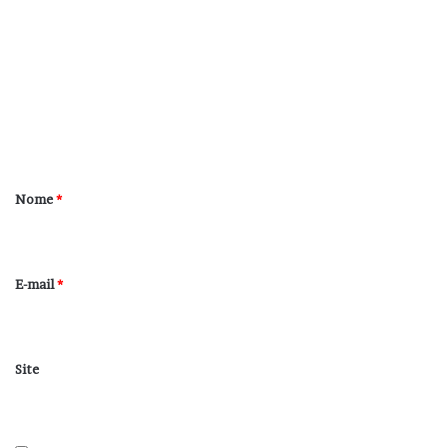
o
m
e
n
t
á
r
Nome
*
i
o
*
E-mail
*
Site