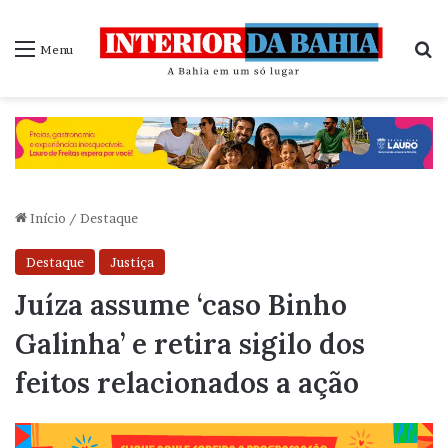
P
Menu
Início
/
Destaque
Destaque
Justiça
Juíza assume ‘caso Binho
Galinha’ e retira sigilo dos
feitos relacionados a ação