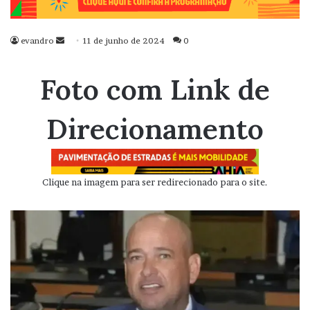
evandro
Mande
11 de junho de 2024
0
um
e-
Foto com Link de
mail
Direcionamento
Clique na imagem para ser redirecionado para o site.