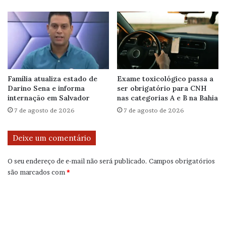
Família atualiza estado de
Exame toxicológico passa a
Darino Sena e informa
ser obrigatório para CNH
internação em Salvador
nas categorias A e B na Bahia
7 de agosto de 2026
7 de agosto de 2026
Deixe um comentário
O seu endereço de e-mail não será publicado.
Campos obrigatórios
são marcados com
*
C
o
m