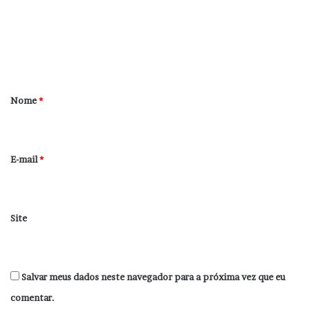
e
n
t
á
r
Nome
*
i
o
*
E-mail
*
Site
Salvar meus dados neste navegador para a próxima vez que eu
comentar.