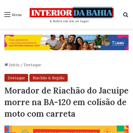
P
Menu
Início
/
Destaque
Destaque
Riachão & Região
Morador de Riachão do Jacuípe
morre na BA-120 em colisão de
moto com carreta