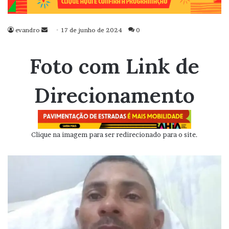
evandro
Mande
17 de junho de 2024
0
um
e-
Foto com Link de
mail
Direcionamento
Clique na imagem para ser redirecionado para o site.