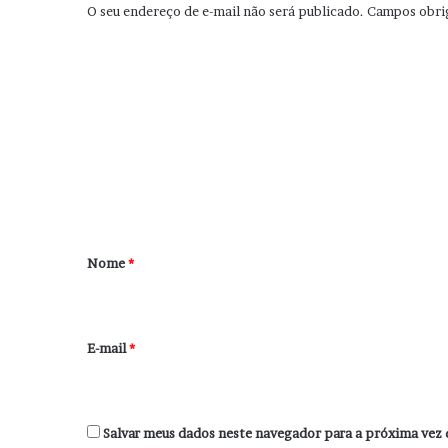
O seu endereço de e-mail não será publicado.
Campos obri
C
o
m
e
n
t
á
r
Nome
*
i
o
*
E-mail
*
Salvar meus dados neste navegador para a próxima vez 