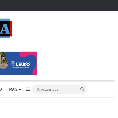
r
Barra Lateral
Procurar
O
MAIS
por