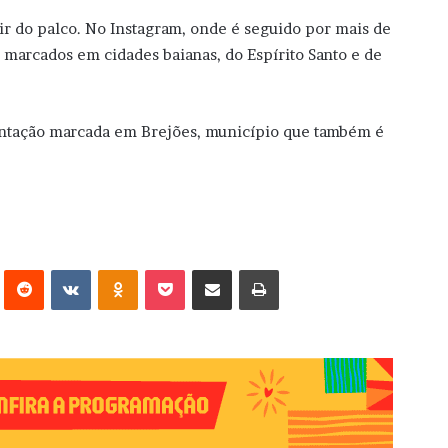
sair do palco. No Instagram, onde é seguido por mais de
 marcados em cidades baianas, do Espírito Santo e de
sentação marcada em Brejões, município que também é
erest
Reddit
VK
OK
Pocket
Compartilhar via e-mail
Imprimir