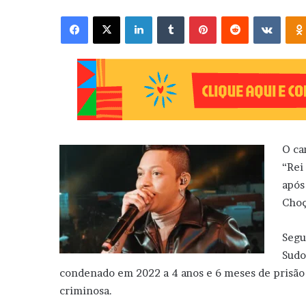
Facebook
X
Linkedin
Tumblr
Pinterest
Reddit
VK
O ca
“Rei
após
Choç
Segu
Sudo
condenado em 2022 a 4 anos e 6 meses de prisão 
criminosa.