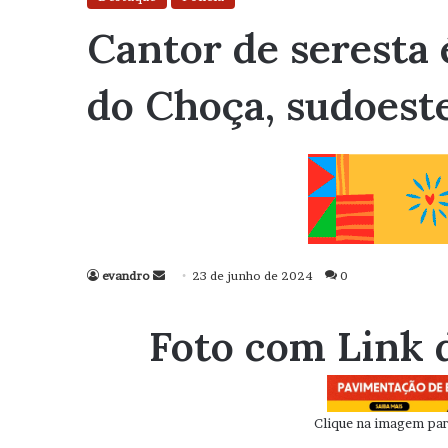
Cantor de seresta 
do Choça, sudoest
evandro
Mande
23 de junho de 2024
0
um
e-
Foto com Link 
mail
Clique na imagem para