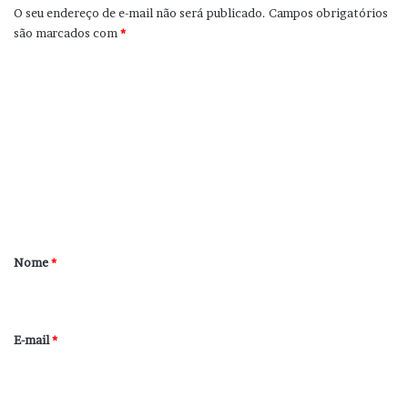
O seu endereço de e-mail não será publicado.
Campos obrigatórios
são marcados com
*
C
o
m
e
n
t
á
r
Nome
*
i
o
*
E-mail
*