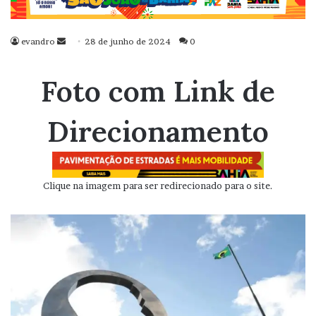
evandro
Mande
28 de junho de 2024
0
um
e-
Foto com Link de
mail
Direcionamento
Clique na imagem para ser redirecionado para o site.