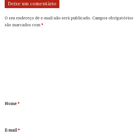
Deixe um comentário
O seu endereço de e-mail não será publicado.
Campos obrigatórios
são marcados com
*
C
o
m
e
n
t
á
r
Nome
*
i
o
*
E-mail
*