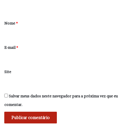
t
á
r
Nome
*
i
o
*
E-mail
*
Site
Salvar meus dados neste navegador para a próxima vez que eu
comentar.