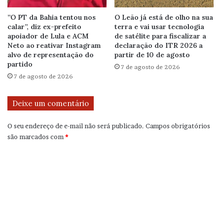
”O PT da Bahia tentou nos
O Leão já está de olho na sua
calar”, diz ex-prefeito
terra e vai usar tecnologia
apoiador de Lula e ACM
de satélite para fiscalizar a
Neto ao reativar Instagram
declaração do ITR 2026 a
alvo de representação do
partir de 10 de agosto
partido
7 de agosto de 2026
7 de agosto de 2026
Deixe um comentário
O seu endereço de e-mail não será publicado.
Campos obrigatórios
são marcados com
*
C
o
m
e
n