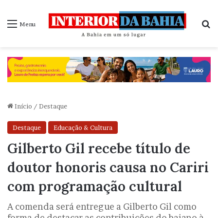
P
Menu
Início
/
Destaque
Destaque
Educação & Cultura
Gilberto Gil recebe título de
doutor honoris causa no Cariri
com programação cultural
A comenda será entregue a Gilberto Gil como
forma de destacar as contribuições do baiano à