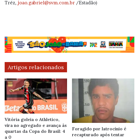
Tréz,
joao.gabriel@svm.com.br
/Estadão)
Artigos relacionados
Vitória goleia o Athletico,
vira no agregado e avança às
Foragido por latrocínio é
quartas da Copa do Brasil: 4
recapturado após tentar
a 0