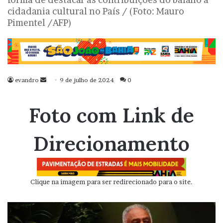
cidadania cultural no País / (Foto: Mauro
Pimentel /AFP)
evandro
Mande
9 de julho de 2024
0
um
e-
Foto com Link de
mail
Direcionamento
Clique na imagem para ser redirecionado para o site.