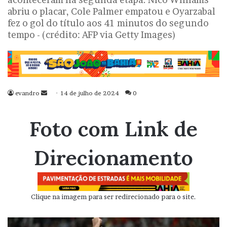
abriu o placar, Cole Palmer empatou e Oyarzabal
fez o gol do título aos 41 minutos do segundo
tempo - (crédito: AFP via Getty Images)
evandro
Mande
14 de julho de 2024
0
um
e-
Foto com Link de
mail
Direcionamento
Clique na imagem para ser redirecionado para o site.