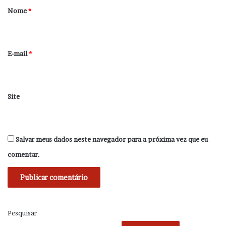
r
Nome
*
i
o
*
E-mail
*
Site
Salvar meus dados neste navegador para a próxima vez que eu
comentar.
Pesquisar