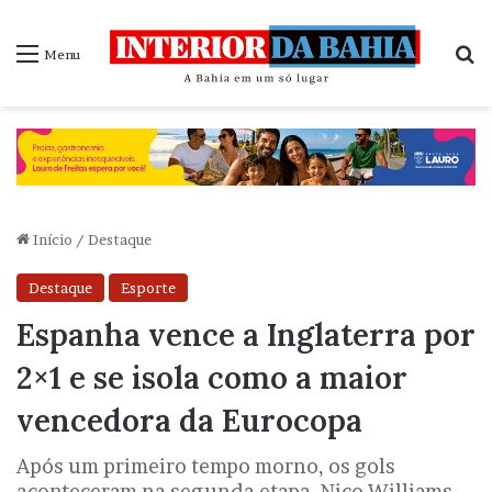
P
Menu
Início
/
Destaque
Destaque
Esporte
Espanha vence a Inglaterra por
2×1 e se isola como a maior
vencedora da Eurocopa
Após um primeiro tempo morno, os gols
aconteceram na segunda etapa. Nico Williams