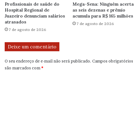
Profissionais de saúde do
Mega-Sena: Ninguém acerta
Hospital Regional de
as seis dezenas e prêmio
Juazeiro denunciam salários
acumula para R$ 165 milhões
atrasados
7 de agosto de 2026
7 de agosto de 2026
Deixe um comentário
O seu endereço de e-mail não será publicado.
Campos obrigatórios
são marcados com
*
C
o
m
e
n
t
á