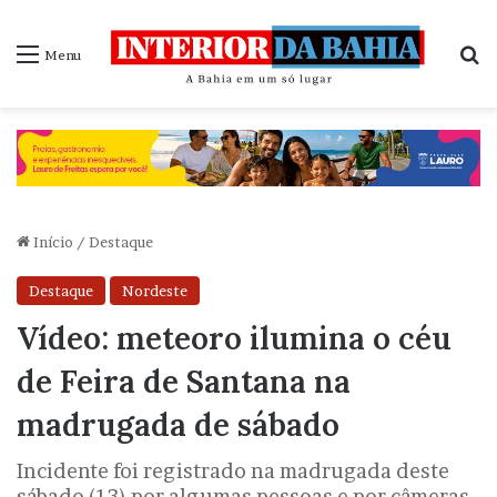
P
Menu
Início
/
Destaque
Destaque
Nordeste
Vídeo: meteoro ilumina o céu
de Feira de Santana na
madrugada de sábado
Incidente foi registrado na madrugada deste
sábado (13) por algumas pessoas e por câmeras