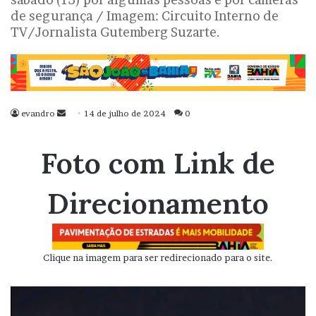
de segurança / Imagem: Circuito Interno de
TV/Jornalista Gutemberg Suzarte.
evandro
Mande
14 de julho de 2024
0
um
e-
Foto com Link de
mail
Direcionamento
Clique na imagem para ser redirecionado para o site.