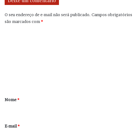
Deixe um comentário
O seu endereço de e-mail não será publicado.
Campos obrigatórios
são marcados com
*
C
o
m
e
n
t
á
r
Nome
*
i
o
*
E-mail
*