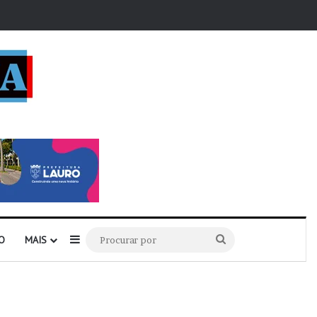
r
Barra Lateral
Procurar
O
MAIS
por