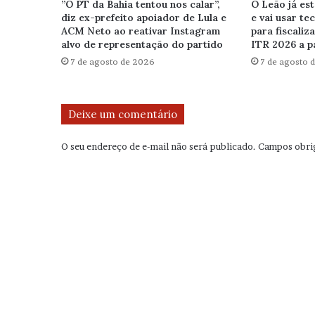
”O PT da Bahia tentou nos calar”,
O Leão já est
diz ex-prefeito apoiador de Lula e
e vai usar te
ACM Neto ao reativar Instagram
para fiscaliz
alvo de representação do partido
ITR 2026 a p
7 de agosto de 2026
7 de agosto 
Deixe um comentário
O seu endereço de e-mail não será publicado.
Campos obri
C
o
m
e
n
t
á