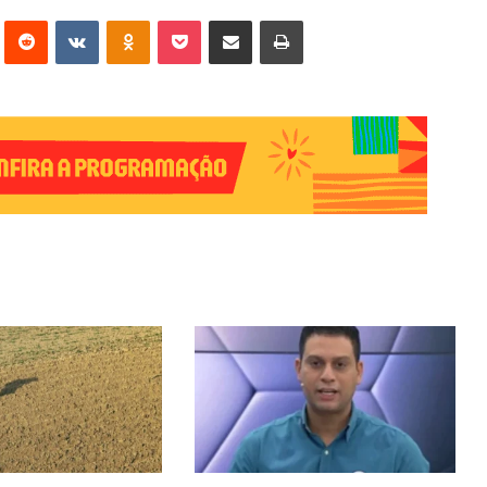
erest
Reddit
VK
OK
Pocket
Compartilhar via e-mail
Imprimir