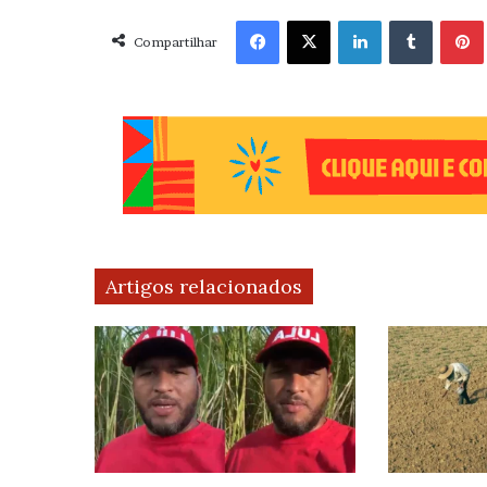
Facebook
X
Linkedin
Tumblr
Pint
Compartilhar
Artigos relacionados