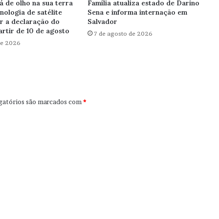
á de olho na sua terra
Família atualiza estado de Darino
cnologia de satélite
Sena e informa internação em
ar a declaração do
Salvador
artir de 10 de agosto
7 de agosto de 2026
de 2026
gatórios são marcados com
*