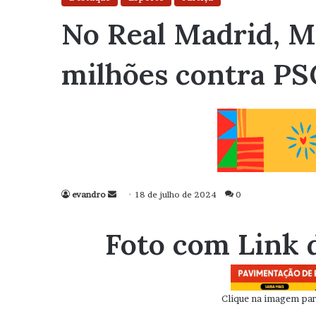
No Real Madrid, M
milhões contra PS
evandro
Mande
18 de julho de 2024
0
um
e-
Foto com Link 
mail
Clique na imagem para