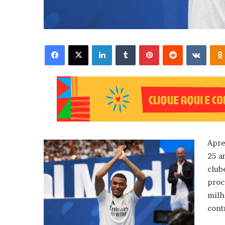
Facebook
X
Linkedin
Tumblr
Pinterest
Reddit
VK
Apre
25 a
clu
proc
milh
cont