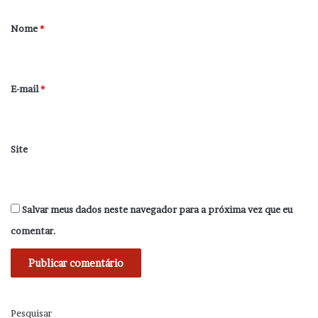
á
r
Nome
*
i
o
*
E-mail
*
Site
Salvar meus dados neste navegador para a próxima vez que eu
comentar.
Pesquisar