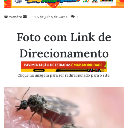
evandro
Mande
26 de julho de 2024
0
um
e-
Foto com Link de
mail
Direcionamento
Clique na imagem para ser redirecionado para o site.