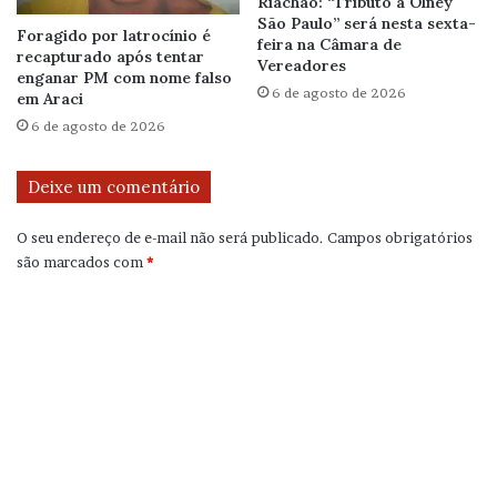
Riachão: “Tributo a Olney
São Paulo” será nesta sexta-
Foragido por latrocínio é
feira na Câmara de
recapturado após tentar
Vereadores
enganar PM com nome falso
6 de agosto de 2026
em Araci
6 de agosto de 2026
Deixe um comentário
O seu endereço de e-mail não será publicado.
Campos obrigatórios
são marcados com
*
C
o
m
e
n
t