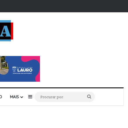
r
Barra Lateral
Procurar
O
MAIS
por