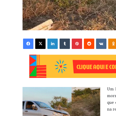
Facebook
X
Linkedin
Tumblr
Pinterest
Reddit
VK
Um h
morr
que 
na r