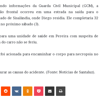
ndo informações da Guarda Civil Municipal (GCM), a
são frontal ocorreu em uma estrada na saída para o
ado de Sisalândia, onde Diego residia. Ele completaria 32
 no próximo sábado (3).
 para uma unidade de saúde em Pereira com suspeita de
 do carro não se feriu.
foi acionada para encaminhar o corpo para necropsia no
urar as causas do acidente. (Fonte: Notícias de Santaluz).
erest
Reddit
VK
OK
Pocket
Compartilhar via e-mail
Imprimir