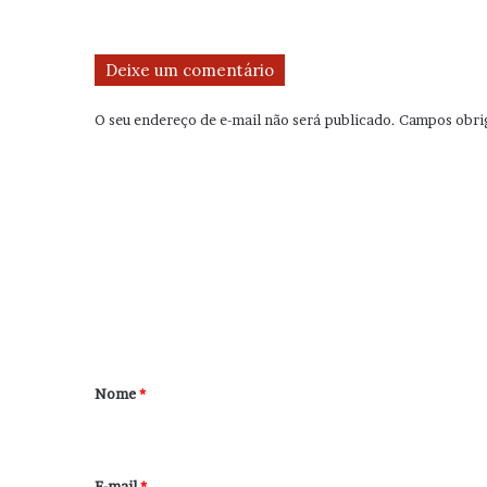
Deixe um comentário
O seu endereço de e-mail não será publicado.
Campos obri
C
o
m
e
n
t
á
r
Nome
*
i
o
*
E-mail
*