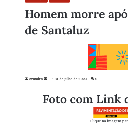
Homem morre após 
de Santaluz
evandro
Mande
31 de julho de 2024
0
um
e-
Foto com Link 
mail
Clique na imagem para