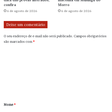
data das provas alterados;
maconha em Mulungu do
confira
Morro
6 de agosto de 2026
6 de agosto de 2026
Deixe um comentário
O seu endereço de e-mail não será publicado.
Campos obrigatórios
são marcados com
*
C
o
m
e
n
t
á
r
Nome
*
i