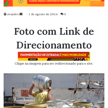
evandro
Mande
1 de agosto de 2024
0
um
e-
Foto com Link de
mail
Direcionamento
Clique na imagem para ser redirecionado para o site.