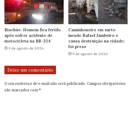
Riachão: Homem fica ferido
Caminhoneiro em surto
após sofrer acidente de
invade Rafael Jambeiro e
motocicleta na BR-324
causa destruição na cidade;
foi preso
9 de agosto de 2026
9 de agosto de 2026
Deixe um comentário
O seu endereço de e-mail não será publicado.
Campos obrigatórios
são marcados com
*
C
o
m
e