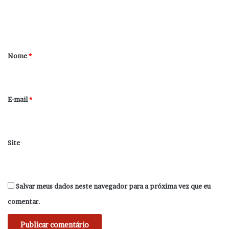
n
t
á
r
Nome
*
i
o
*
E-mail
*
Site
Salvar meus dados neste navegador para a próxima vez que eu
comentar.