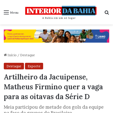
P
Menu
Início
/
Destaque
Destaque
Esporte
Artilheiro da Jacuipense,
Matheus Firmino quer a vaga
para as oitavas da Série D
Meia participou de metade dos gols da equipe
na fase de grupos do Brasileiro