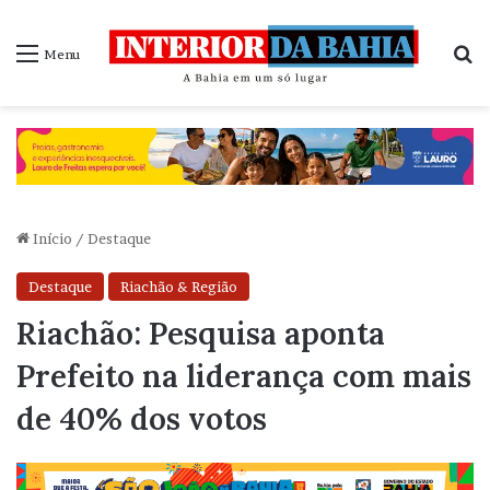
P
Menu
Início
/
Destaque
Destaque
Riachão & Região
Riachão: Pesquisa aponta
Prefeito na liderança com mais
de 40% dos votos