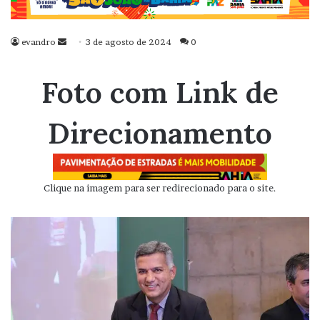
evandro
Mande
3 de agosto de 2024
0
um
e-
Foto com Link de
mail
Direcionamento
Clique na imagem para ser redirecionado para o site.