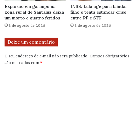
Explosão em garimpo na
INSS: Lula age para blindar
zona rural de Santaluz deixa
filho e tenta estancar crise
um morto e quatro feridos
entre PF e STF
8 de agosto de 2026
8 de agosto de 2026
Deixe um comentário
O seu endereço de e-mail não será publicado.
Campos obrigatórios
são marcados com
*
C
o
m
e
n
t
á