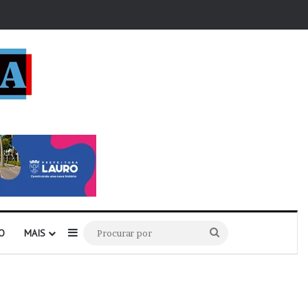
r
Barra Lateral
Procurar
O
MAIS
por