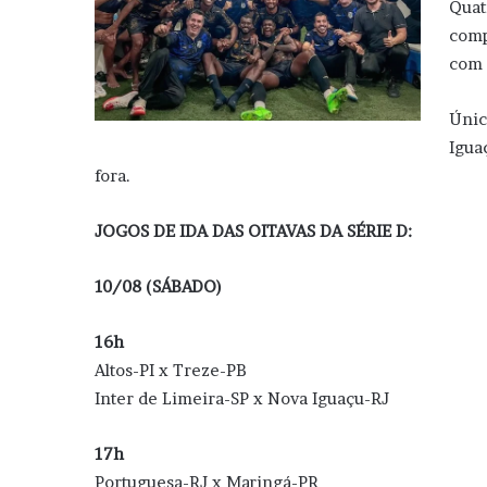
Quat
comp
com 
Únic
Igua
fora.
JOGOS DE IDA DAS OITAVAS DA SÉRIE D:
10/08 (SÁBADO)
16h
Altos-PI x Treze-PB
Inter de Limeira-SP x Nova Iguaçu-RJ
17h
Portuguesa-RJ x Maringá-PR