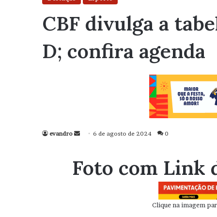
CBF divulga a tabel
D; confira agenda
evandro
Mande
6 de agosto de 2024
0
um
e-
Foto com Link 
mail
Clique na imagem para