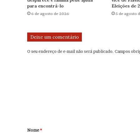
desparece e família pede ajuda
vice de Flávi
para encontrá-lo
Eleições de 
6 de agosto de 2026
5 de agosto 
Deixe um comentário
O seu endereço de e-mail não será publicado.
Campos obri
C
o
m
e
n
t
á
r
Nome
*
i