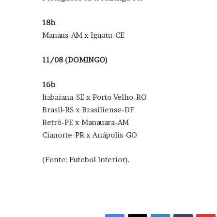
18h
Manaus-AM x Iguatu-CE
11/08 (DOMINGO)
16h
Itabaiana-SE x Porto Velho-RO
Brasil-RS x Brasiliense-DF
Retrô-PE x Manauara-AM
Cianorte-PR x Anápolis-GO
(Fonte: Futebol Interior).
Facebook
X
Linkedin
Tumblr
Pint