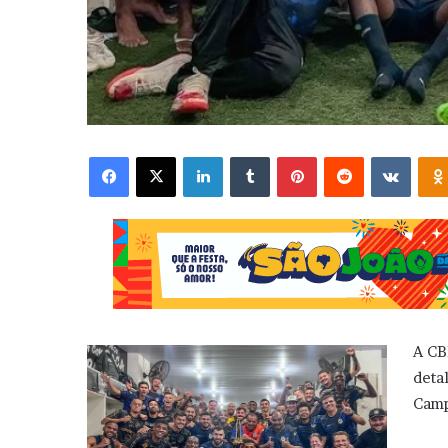
Facebook
X
Linkedin
Tumblr
Pinterest
Reddit
VK
A CB
deta
Camp