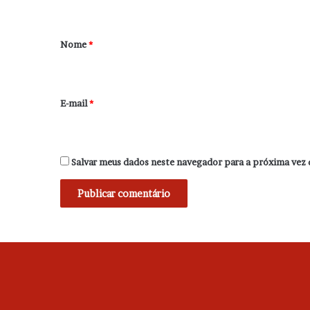
á
r
Nome
*
i
o
*
E-mail
*
Salvar meus dados neste navegador para a próxima vez 