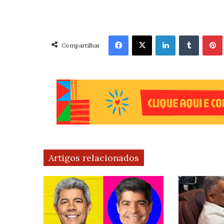
Facebook
X
Linkedin
Tumblr
Pint
Compartilhar
Artigos relacionados