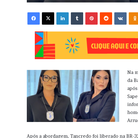
Facebook
X
Linkedin
Tumblr
Pinterest
Reddit
VK
Na m
da B
após
Sape
info
home
Arru
Após a abordagem, Tancredo foi liberado na BR-32