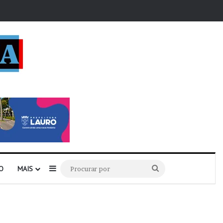
r
Barra Lateral
Procurar
O
MAIS
por