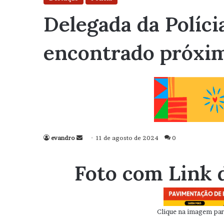
Delegada da Políci
encontrado próxi
evandro
Mande
11 de agosto de 2024
0
um
e-
Foto com Link 
mail
Clique na imagem para