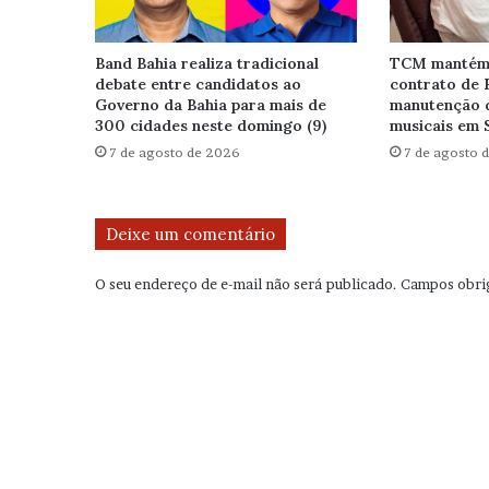
Band Bahia realiza tradicional
TCM mantém 
debate entre candidatos ao
contrato de 
Governo da Bahia para mais de
manutenção 
300 cidades neste domingo (9)
musicais em 
7 de agosto de 2026
7 de agosto 
Deixe um comentário
O seu endereço de e-mail não será publicado.
Campos obri
C
o
m
e
n
t