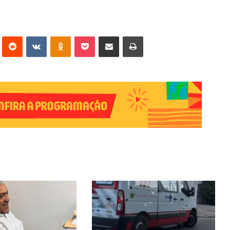
erest
Reddit
VK
OK
Pocket
Compartilhar via e-mail
Imprimir