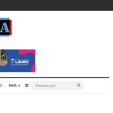
r
Barra Lateral
Procurar
O
MAIS
por