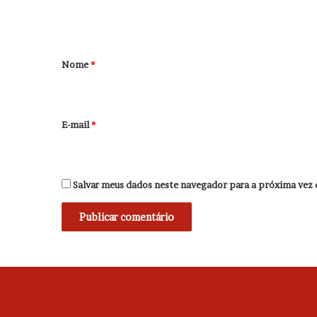
t
á
r
Nome
*
i
o
*
E-mail
*
Salvar meus dados neste navegador para a próxima vez 