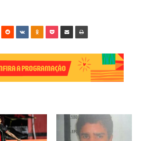
erest
Reddit
VK
OK
Pocket
Compartilhar via e-mail
Imprimir