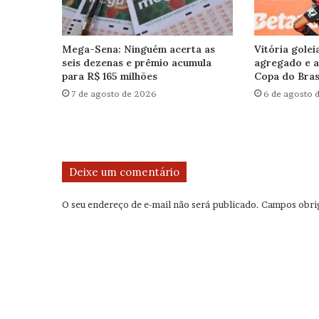
Mega-Sena: Ninguém acerta as
Vitória golei
seis dezenas e prêmio acumula
agregado e a
para R$ 165 milhões
Copa do Brasi
7 de agosto de 2026
6 de agosto 
Deixe um comentário
O seu endereço de e-mail não será publicado.
Campos obri
C
o
m
e
n