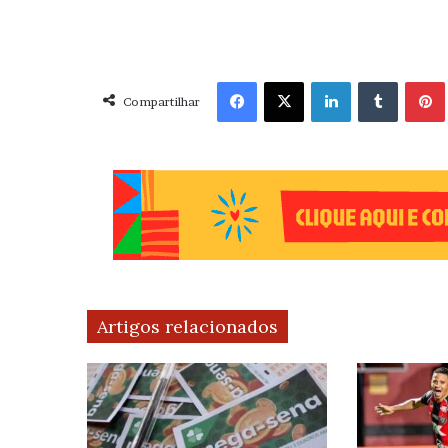
Facebook
X
Linkedin
Tumblr
Pint
Compartilhar
Artigos relacionados