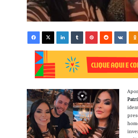
Facebook
X
Linkedin
Tumblr
Pinterest
Reddit
VK
Apon
Patr
iden
pres
home
inve