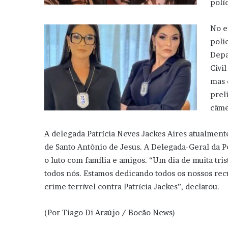
políc
No e
poli
Depa
Civi
mas 
prel
câme
A delegada Patrícia Neves Jackes Aires atualmente
de Santo Antônio de Jesus. A Delegada-Geral da Po
o luto com família e amigos. “Um dia de muita tri
todos nós. Estamos dedicando todos os nossos recu
crime terrível contra Patrícia Jackes”, declarou.
(Por Tiago Di Araújo / Bocão News)