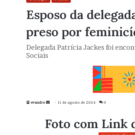
Esposo da delegada
preso por feminicí
Delegada Patrícia Jackes foi enc
Sociais
evandro
Mande
11 de agosto de 2024
0
um
e-
Foto com Link 
mail