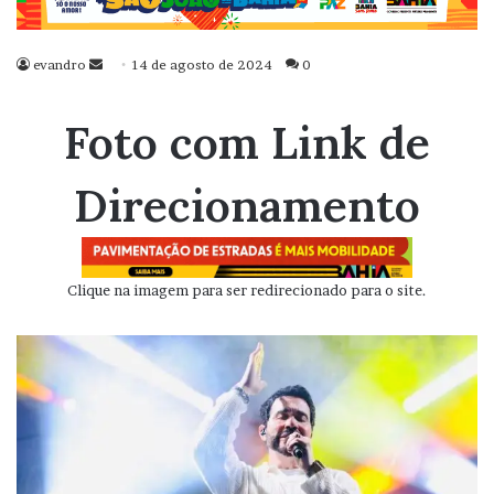
evandro
Mande
14 de agosto de 2024
0
um
e-
Foto com Link de
mail
Direcionamento
Clique na imagem para ser redirecionado para o site.