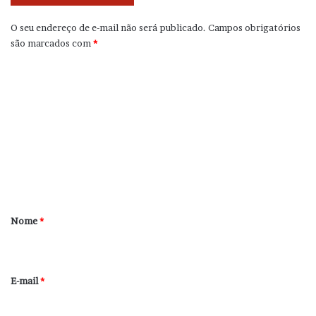
O seu endereço de e-mail não será publicado.
Campos obrigatórios
são marcados com
*
C
o
m
e
n
t
á
r
Nome
*
i
o
*
E-mail
*