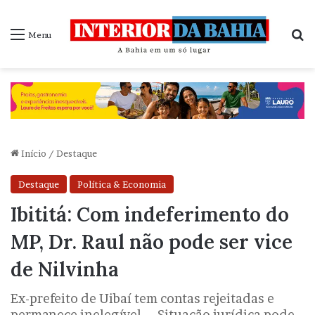
P
Menu
Início
/
Destaque
Destaque
Política & Economia
Ibititá: Com indeferimento do
MP, Dr. Raul não pode ser vice
de Nilvinha
Ex-prefeito de Uibaí tem contas rejeitadas e
permanece inelegível ... Situação jurídica pode