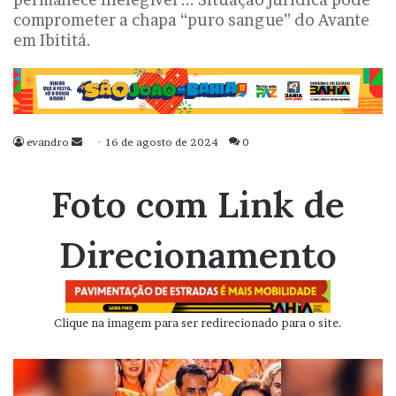
comprometer a chapa “puro sangue” do Avante
em Ibititá.
evandro
Mande
16 de agosto de 2024
0
um
e-
Foto com Link de
mail
Direcionamento
Clique na imagem para ser redirecionado para o site.