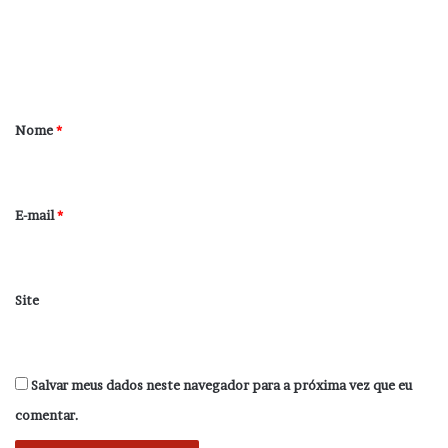
e
n
t
á
r
Nome
*
i
o
*
E-mail
*
Site
Salvar meus dados neste navegador para a próxima vez que eu
comentar.