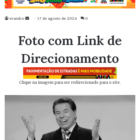
evandro
Mande
17 de agosto de 2024
0
um
e-
Foto com Link de
mail
Direcionamento
Clique na imagem para ser redirecionado para o site.