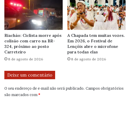
Riachão: Ciclista morre após
A Chapada tem muitas vozes.
colisão com carro na BR-
Em 2026, o Festival de
324, próximo ao posto
Lençóis abre o microfone
Carreteiro
para todas elas
8 de agosto de 2026
8 de agosto de 2026
Deixe um comentário
O seu endereço de e-mail não será publicado.
Campos obrigatórios
são marcados com
*
C
o
m