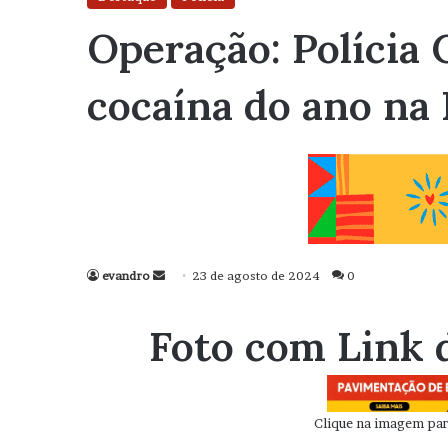
Operação: Polícia 
cocaína do ano na 
evandro
Mande
23 de agosto de 2024
0
um
e-
Foto com Link 
mail
Clique na imagem para