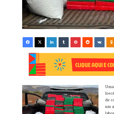
Facebook
X
Linkedin
Tumblr
Pinterest
Reddit
VK
Uma 
Irec
de c
um a
labo