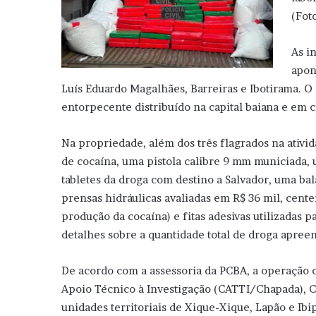
(Fot
As i
apon
Luís Eduardo Magalhães, Barreiras e Ibotirama. O 
entorpecente distribuído na capital baiana e em c
⁠Na propriedade, além dos três flagrados na ativ
de cocaína, uma pistola calibre 9 mm municiada,
tabletes da droga com destino a Salvador, uma bala
prensas hidráulicas avaliadas em R$ 36 mil, centen
produção da cocaína) e fitas adesivas utilizadas 
detalhes sobre a quantidade total de droga apree
De acordo com a assessoria da PCBA, a operação 
Apoio Técnico à Investigação (CATTI/Chapada), CA
unidades territoriais de Xique-Xique, Lapão e Ib