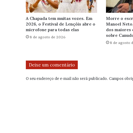
A Chapada tem muitas vozes. Em
Morre o escr
2026, o Festival de Lençóis abre o
Manoel Neto
microfone para todas elas
dos maiores 
sobre Canudo
8 de agosto de 2026
8 de agosto 
Deixe um comentário
O seu endereço de e-mail não será publicado.
Campos obri
C
o
m
e
n