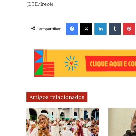
(DTE/Irecê).
Facebook
X
Linkedin
Tumblr
Pint
Compartilhar
Artigos relacionados