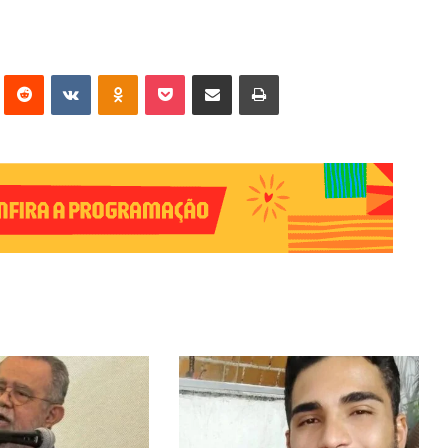
erest
Reddit
VK
OK
Pocket
Compartilhar via e-mail
Imprimir