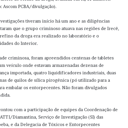
o: Ascom PCBA/divulgação).
nvestigações tiveram início há um ano e as diligências
taram que o grupo criminoso atuava nas regiões de Irecê,
refino da droga era realizado no laboratório e o
idades do Interior.
idade criminosa, foram apreendidos centenas de tabletes
 ⁠um veículo onde estavam armazenadas dezenas de
nça importada, ⁠quatro liquidificadores industriais, ⁠duas
as de quilos de sílica pirogênica (pó utilizado para a
para embalar os entorpecentes. Não foram divulgados
ndida.
contou com a participação de equipes da Coordenação de
TTI/Diamantina, Serviço de Investigação (SI) das
ipeba, e da Delegacia de Tóxicos e Entorpecentes