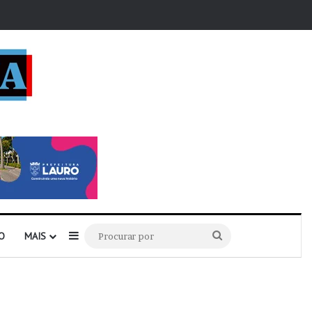
r
Barra Lateral
Procurar
O
MAIS
por