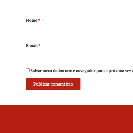
t
á
r
Nome
*
i
o
*
E-mail
*
Salvar meus dados neste navegador para a próxima vez 