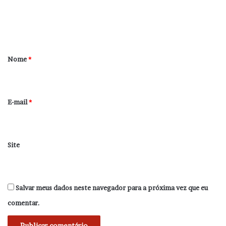
n
t
á
r
Nome
*
i
o
*
E-mail
*
Site
Salvar meus dados neste navegador para a próxima vez que eu
comentar.