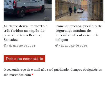
Acidente deixa um morto e
Com 583 presos, presídio de
três feridos na região do
segurança máxima de
povoado Serra Branca,
Serrinha enfrenta risco de
Santaluz
colapso
7 de agosto de 2026
7 de agosto de 2026
Deixe um comentário
O seu endereço de e-mail não será publicado.
Campos obrigatórios
são marcados com
*
C
o
m
e