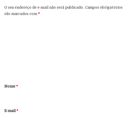
O seu endereço de e-mail não será publicado.
Campos obrigatórios
são marcados com
*
C
o
m
e
n
t
á
r
Nome
*
i
o
*
E-mail
*