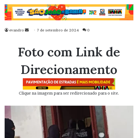
evandro
Mande
7 de setembro de 2024
0
um
e-
Foto com Link de
mail
Direcionamento
Clique na imagem para ser redirecionado para o site.