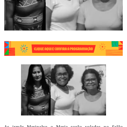
As irmãs Marinalva e Maria serão veladas no Salão