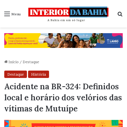
P
Menu
Início
/
Destaque
Destaque
História
Acidente na BR-324: Definidos
local e horário dos velórios das
vítimas de Mutuípe