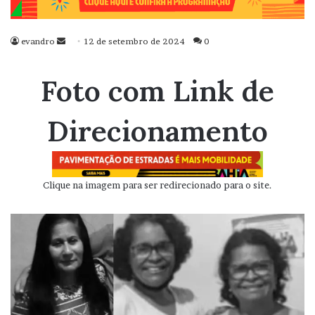
evandro
Mande
12 de setembro de 2024
0
um
e-
Foto com Link de
mail
Direcionamento
Clique na imagem para ser redirecionado para o site.