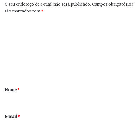
O seu endereço de e-mail não será publicado.
Campos obrigatórios
são marcados com
*
C
o
m
e
n
t
á
r
Nome
*
i
o
*
E-mail
*