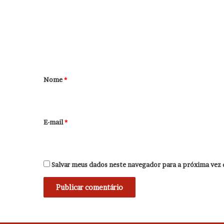
m
e
n
t
á
r
Nome
*
i
o
*
E-mail
*
Salvar meus dados neste navegador para a próxima vez 