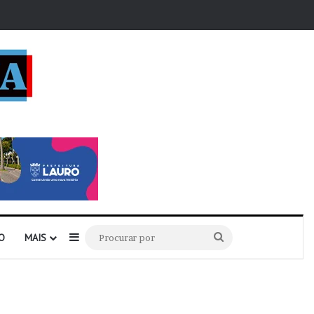
r
Barra Lateral
Procurar
O
MAIS
por