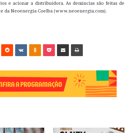
os e acionar a distribuidora. As denúncias são feitas de
ite da Neoenergia Coelba (www.neoenergia.com).
erest
Reddit
VK
OK
Pocket
Compartilhar via e-mail
Imprimir