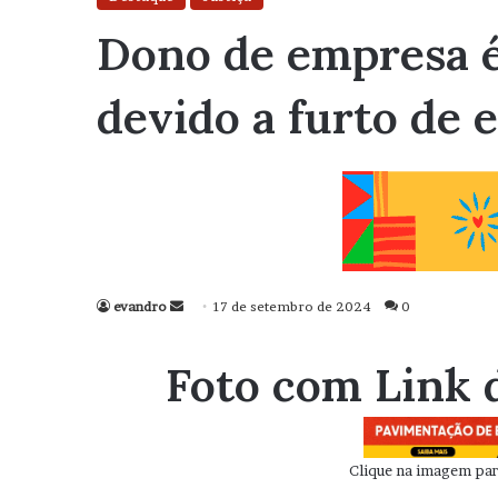
Dono de empresa é
devido a furto de 
evandro
Mande
17 de setembro de 2024
0
um
e-
Foto com Link 
mail
Clique na imagem para