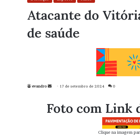
Atacante do Vitór
de saúde
evandro
Mande
17 de setembro de 2024
0
um
e-
Foto com Link 
mail
Clique na imagem para