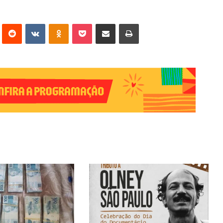
erest
Reddit
VK
OK
Pocket
Compartilhar via e-mail
Imprimir