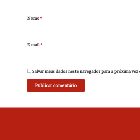
á
r
Nome
*
i
o
*
E-mail
*
Salvar meus dados neste navegador para a próxima vez 