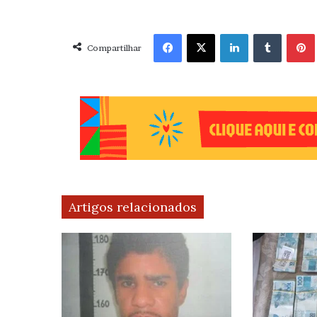
Facebook
X
Linkedin
Tumblr
Pint
Compartilhar
Artigos relacionados