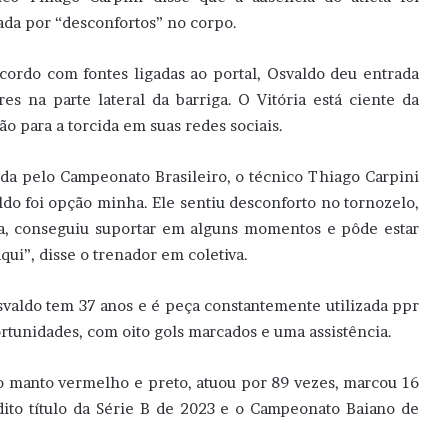
ada por “desconfortos” no corpo.
cordo com fontes ligadas ao portal, Osvaldo deu entrada
es na parte lateral da barriga. O Vitória está ciente da
ão para a torcida em suas redes sociais.
ida pelo Campeonato Brasileiro, o técnico Thiago Carpini
ldo foi opção minha. Ele sentiu desconforto no tornozelo,
ra, conseguiu suportar em alguns momentos e pôde estar
ui”, disse o trenador em coletiva.
svaldo tem 37 anos e é peça constantemente utilizada ppr
ortunidades, com oito gols marcados e uma assistência.
 manto vermelho e preto, atuou por 89 vezes, marcou 16
édito título da Série B de 2023 e o Campeonato Baiano de