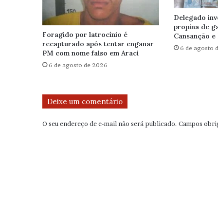
Delegado inv
propina de g
Foragido por latrocínio é
Cansanção e 
recapturado após tentar enganar
6 de agosto 
PM com nome falso em Araci
6 de agosto de 2026
Deixe um comentário
O seu endereço de e-mail não será publicado.
Campos obri
C
o
m
e
n
t