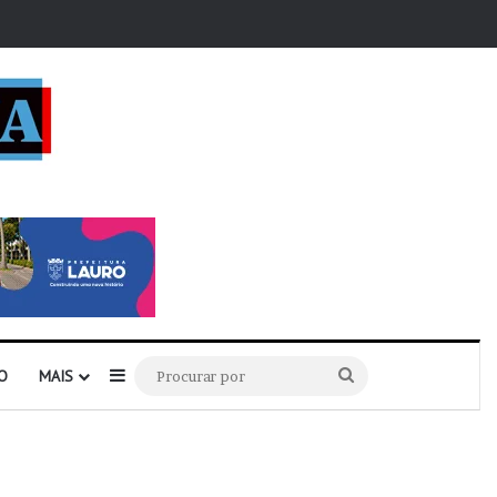
r
Barra Lateral
Procurar
O
MAIS
por