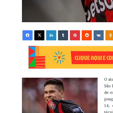
Facebook
X
Linkedin
Tumblr
Pinterest
Reddit
VK
O at
São 
de e
poup
14, 
técn