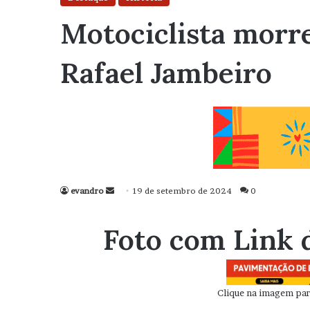
Motociclista morr
Rafael Jambeiro
evandro
Mande
19 de setembro de 2024
0
um
e-
Foto com Link 
mail
Clique na imagem para