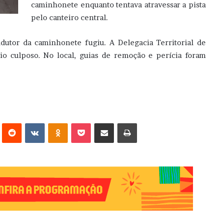
caminhonete enquanto tentava atravessar a pista
pelo canteiro central.
dutor da caminhonete fugiu. A Delegacia Territorial de
io culposo. No local, guias de remoção e perícia foram
erest
Reddit
VK
OK
Pocket
Compartilhar via e-mail
Imprimir