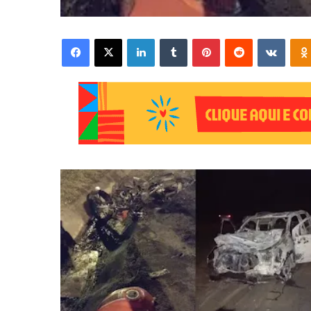
Facebook
X
Linkedin
Tumblr
Pinterest
Reddit
VK