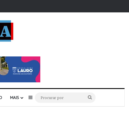
r
Barra Lateral
Procurar
O
MAIS
por