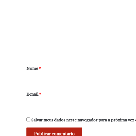
C
o
m
e
n
t
á
r
Nome
*
i
o
*
E-mail
*
Salvar meus dados neste navegador para a próxima vez 