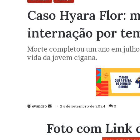
Caso Hyara Flor: 
internação por te
Morte completou um ano em julho. 
vida da jovem cigana.
evandro
Mande
24 de setembro de 2024
0
um
e-
Foto com Link 
mail