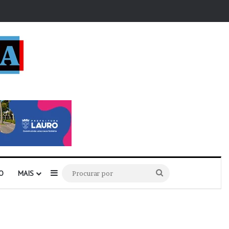
r
Barra Lateral
Procurar
O
MAIS
por