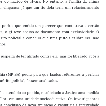
es do marido de Hyara. No entanto, a família da vítima
or vingança, já que um tio dela teria um relacionamento
m perito, que emitiu um parecer que contestava a versão
oca, o g1 teve acesso ao documento com exclusividade. O
rito policial e concluiu que uma pistola calibre 380 não
nos.
speita de ter atirado contra ela, mas foi liberado após a
hia (MP-BA) pediu para que laudos referentes a perícias
érito policial, fossem analisados.
nha atendido ao pedido, e solicitado à Justiça uma medida
Flor, em uma unidade socioeducativa. Os investigadores
a conclusão da nova apuração e garantiria a integridade