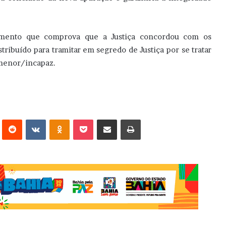
umento que comprova que a Justiça concordou com os
tribuído para tramitar em segredo de Justiça por se tratar
 menor/incapaz.
erest
Reddit
VK
OK
Pocket
Compartilhar via e-mail
Imprimir