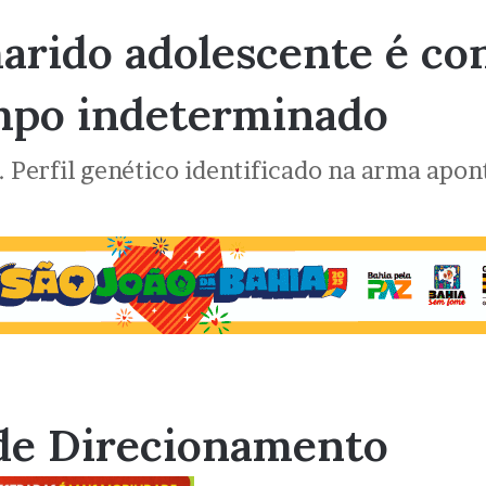
marido adolescente é co
mpo indeterminado
Perfil genético identificado na arma apont
de Direcionamento