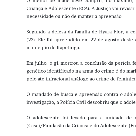
O menor de idade deve cumprir, no máximo, t
Criança e Adolescente (ECA). A Justiça vai revisa
necessidade ou não de manter a apreensão.
Segundo a defesa da família de Hyara Flor, a c
(23). Ele foi apreendido em 22 de agosto deste 
município de Itapetinga.
Em julho, o g1 mostrou a conclusão da perícia fe
genético identificado na arma do crime é do marid
pelo ato infracional análogo ao crime de feminicí
O mandado de busca e apreensão contra o adole
investigação, a Polícia Civil descobriu que o adol
O adolescente foi levado para a unidade de 
(Case)/Fundação da Criança e do Adolescente (Fun