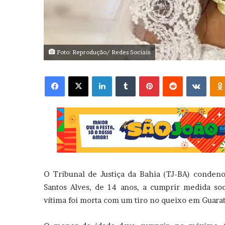
Foto: Reprodução/ Redes Sociais
Facebook
X
Linkedin
Tumblr
Pinterest
Reddit
VK
O Tribunal de Justiça da Bahia (TJ-BA) condeno
Santos Alves, de 14 anos, a cumprir medida so
vítima foi morta com um tiro no queixo em Guarat