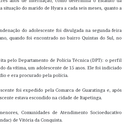
rês anos de internação, como determina o Estatuto da
r a situação do marido de Hyara a cada seis meses, quanto a
ondenação do adolescente foi divulgada na segunda-feira
ano, quando foi encontrado no bairro Quintas do Sul, no
ita pelo Departamento de Polícia Técnica (DPT): o perfil
o da vítima, um adolescente de 15 anos. Ele foi indiciado
dio e era procurado pela polícia.
scente foi expedido pela Comarca de Guaratinga e, após
escente estava escondido na cidade de Itapetinga.
menores, Comunidades de Atendimento Socioeducativo
dac) de Vitória da Conquista.