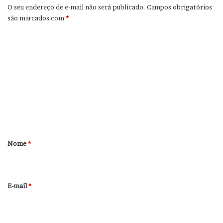
O seu endereço de e-mail não será publicado.
Campos obrigatórios
são marcados com
*
C
o
m
e
n
t
á
r
Nome
*
i
o
*
E-mail
*