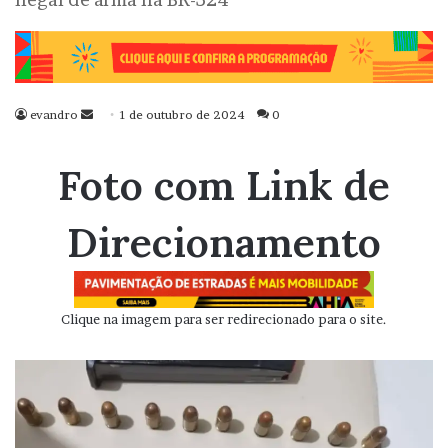
evandro
Mande
1 de outubro de 2024
0
um
e-
Foto com Link de
mail
Direcionamento
Clique na imagem para ser redirecionado para o site.