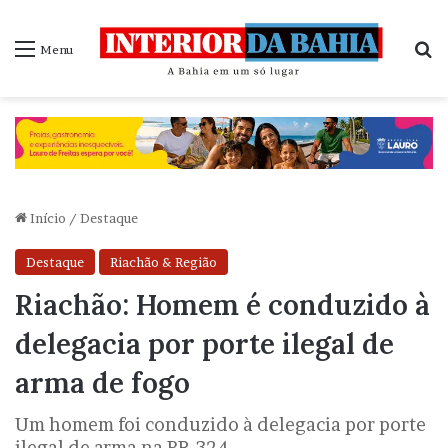
P
Menu
Início
/
Destaque
Destaque
Riachão & Região
Riachão: Homem é conduzido à
delegacia por porte ilegal de
arma de fogo
Um homem foi conduzido à delegacia por porte
ilegal de arma na BR-324