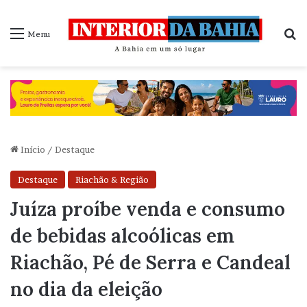
P
Menu
Início
/
Destaque
Destaque
Riachão & Região
Juíza proíbe venda e consumo
de bebidas alcoólicas em
Riachão, Pé de Serra e Candeal
no dia da eleição