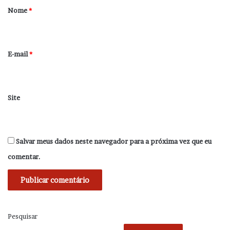
r
Nome
*
i
o
*
E-mail
*
Site
Salvar meus dados neste navegador para a próxima vez que eu
comentar.
Pesquisar