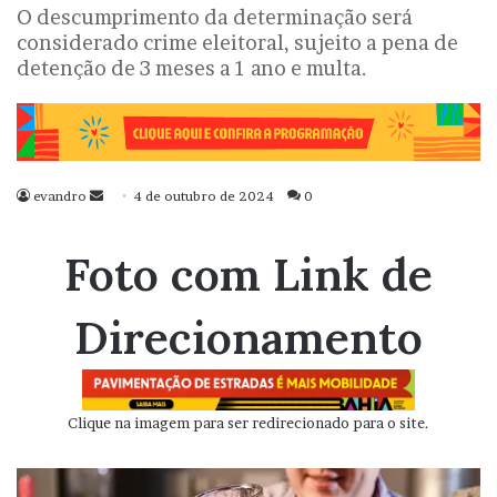
O descumprimento da determinação será
considerado crime eleitoral, sujeito a pena de
detenção de 3 meses a 1 ano e multa.
evandro
Mande
4 de outubro de 2024
0
um
e-
Foto com Link de
mail
Direcionamento
Clique na imagem para ser redirecionado para o site.