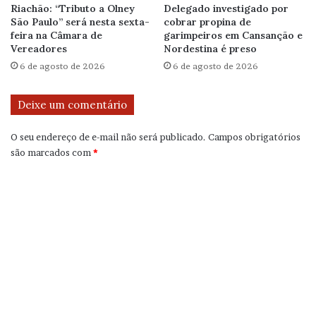
Riachão: “Tributo a Olney
Delegado investigado por
São Paulo” será nesta sexta-
cobrar propina de
feira na Câmara de
garimpeiros em Cansanção e
Vereadores
Nordestina é preso
6 de agosto de 2026
6 de agosto de 2026
Deixe um comentário
O seu endereço de e-mail não será publicado.
Campos obrigatórios
são marcados com
*
C
o
m
e
n
t
á