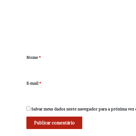
o
m
e
n
t
á
r
Nome
*
i
o
*
E-mail
*
Salvar meus dados neste navegador para a próxima vez 