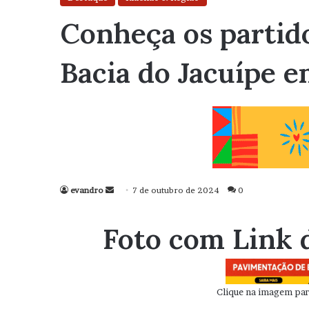
Conheça os partido
Bacia do Jacuípe 
evandro
Mande
7 de outubro de 2024
0
um
e-
Foto com Link 
mail
Clique na imagem para