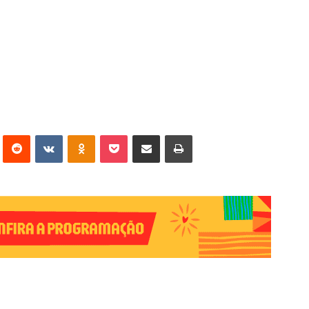
erest
Reddit
VK
OK
Pocket
Compartilhar via e-mail
Imprimir