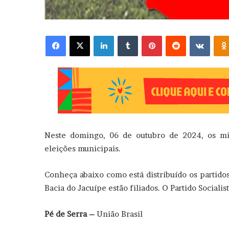
Facebook
X
Linkedin
Tumblr
Pinterest
Reddit
VK
Neste domingo, 06 de outubro de 2024, os milh
eleições municipais.
Conheça abaixo como está distribuído os partidos
Bacia do Jacuípe estão filiados. O Partido Social
Pé de Serra –
União Brasil