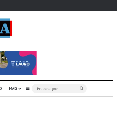
r
Barra Lateral
Procurar
O
MAIS
por