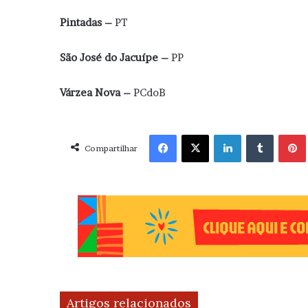
Pintadas –
PT
São José do Jacuípe –
PP
Várzea Nova –
PCdoB
Facebook
X
Linkedin
Tumblr
Pint
Compartilhar
Artigos relacionados