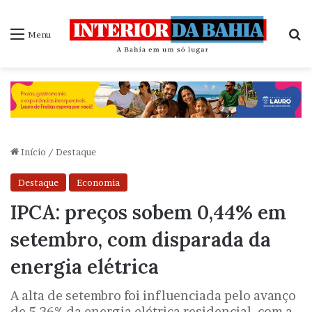
P
Menu
Início
/
Destaque
Destaque
Economia
IPCA: preços sobem 0,44% em
setembro, com disparada da
energia elétrica
A alta de setembro foi influenciada pelo avanço
de 5,36% da energia elétrica residencial, com a