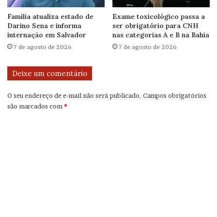
Família atualiza estado de
Exame toxicológico passa a
Darino Sena e informa
ser obrigatório para CNH
internação em Salvador
nas categorias A e B na Bahia
7 de agosto de 2026
7 de agosto de 2026
Deixe um comentário
O seu endereço de e-mail não será publicado.
Campos obrigatórios
são marcados com
*
C
o
m
e
n
t
á