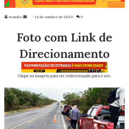
evandro
Mande
14 de outubro de 2024
0
um
e-
Foto com Link de
mail
Direcionamento
Clique na imagem para ser redirecionado para o site.