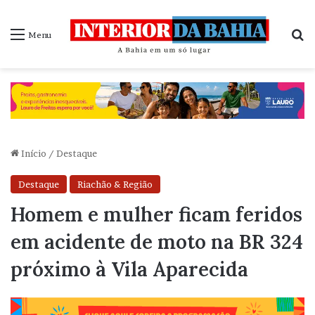
P
Menu
Início
/
Destaque
Destaque
Riachão & Região
Homem e mulher ficam feridos
em acidente de moto na BR 324
próximo à Vila Aparecida