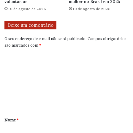
voluntários
mulher no Brasil em 2025
10 de agosto de 2026
10 de agosto de 2026
Deixe um comentário
O seu endereço de e-mail não será publicado.
Campos obrigatórios
são marcados com
*
C
o
m
e
n
t
á
r
Nome
*
i