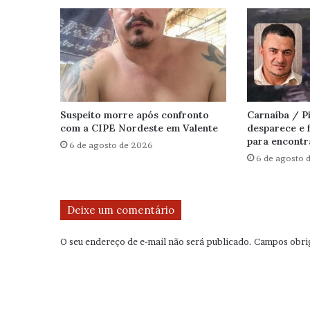
Suspeito morre após confronto
Carnaíba / 
com a CIPE Nordeste em Valente
desparece e f
para encontr
6 de agosto de 2026
6 de agosto 
Deixe um comentário
O seu endereço de e-mail não será publicado.
Campos obri
C
o
m