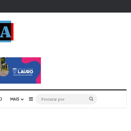
r
Barra Lateral
Procurar
O
MAIS
por