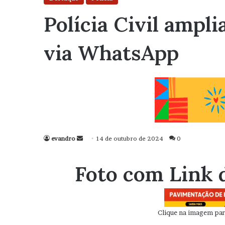
Polícia Civil ampl
via WhatsApp
evandro
Mande
14 de outubro de 2024
0
um
e-
Foto com Link 
mail
Clique na imagem para