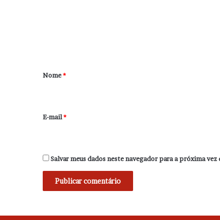
e
n
t
á
r
Nome
*
i
o
*
E-mail
*
Salvar meus dados neste navegador para a próxima vez 