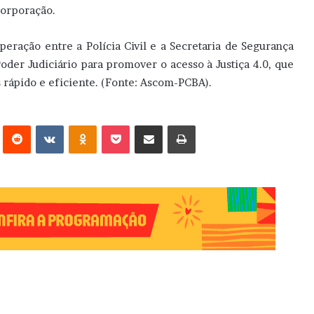
corporação.
eração entre a Polícia Civil e a Secretaria de Segurança
oder Judiciário para promover o acesso à Justiça 4.0, que
 rápido e eficiente. (Fonte: Ascom-PCBA).
erest
Reddit
VK
OK
Pocket
Compartilhar via e-mail
Imprimir