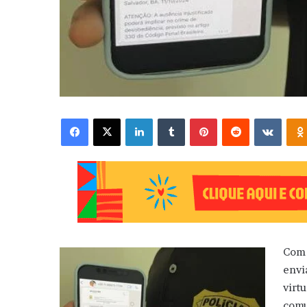
Facebook
X
Linkedin
Tumblr
Pinterest
Reddit
VK
Com 
envi
virt
comu