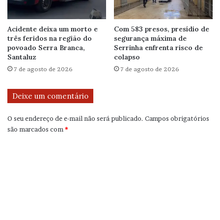
Acidente deixa um morto e
Com 583 presos, presídio de
três feridos na região do
segurança máxima de
povoado Serra Branca,
Serrinha enfrenta risco de
Santaluz
colapso
7 de agosto de 2026
7 de agosto de 2026
Deixe um comentário
O seu endereço de e-mail não será publicado.
Campos obrigatórios
são marcados com
*
C
o
m
e
n