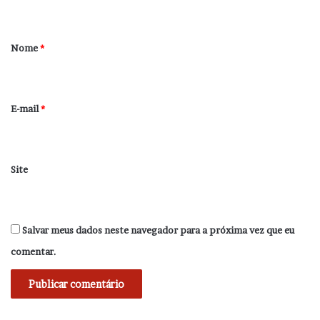
t
á
r
Nome
*
i
o
*
E-mail
*
Site
Salvar meus dados neste navegador para a próxima vez que eu
comentar.