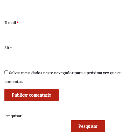
i
o
*
E-mail
*
Site
Salvar meus dados neste navegador para a próxima vez que eu
comentar.
Pesquisar
Pesquisar