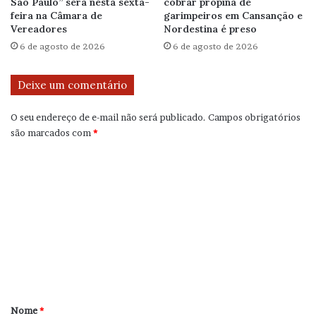
São Paulo” será nesta sexta-
cobrar propina de
feira na Câmara de
garimpeiros em Cansanção e
Vereadores
Nordestina é preso
6 de agosto de 2026
6 de agosto de 2026
Deixe um comentário
O seu endereço de e-mail não será publicado.
Campos obrigatórios
são marcados com
*
C
o
m
e
n
t
á
r
Nome
*