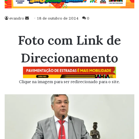
evandro
Mande
18 de outubro de 2024
0
um
e-
Foto com Link de
mail
Direcionamento
Clique na imagem para ser redirecionado para o site.