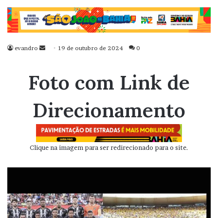
evandro
Mande
19 de outubro de 2024
0
um
e-
Foto com Link de
mail
Direcionamento
Clique na imagem para ser redirecionado para o site.