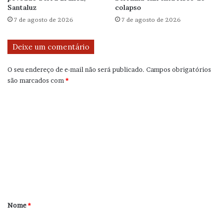
Santaluz
colapso
7 de agosto de 2026
7 de agosto de 2026
Deixe um comentário
O seu endereço de e-mail não será publicado.
Campos obrigatórios
são marcados com
*
C
o
m
e
n
t
á
r
Nome
*
i