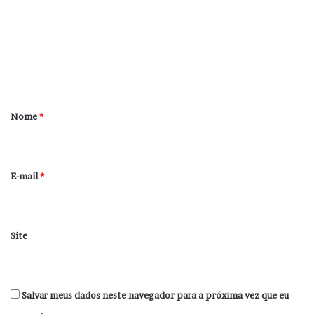
m
e
n
t
á
r
Nome
*
i
o
*
E-mail
*
Site
Salvar meus dados neste navegador para a próxima vez que eu