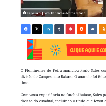
Paulo Sales | Foto: Ed Santos/Acorda Cidade
Facebook
X
Linkedin
Tumblr
Pinterest
Reddit
VK
O Fluminense de Feira anunciou Paulo Sales co
divisão do Campeonato Baiano. O anúncio foi feito 
time.
Com vasta experiência no futebol baiano, Sales p
divisão do estadual, incluindo o título que levou