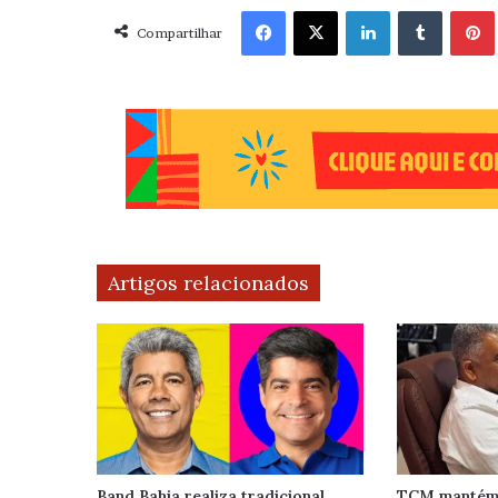
Facebook
X
Linkedin
Tumblr
Pint
Compartilhar
Artigos relacionados
Band Bahia realiza tradicional
TCM mantém 