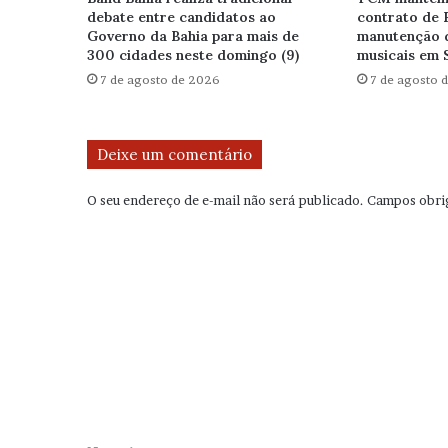
debate entre candidatos ao
contrato de 
Governo da Bahia para mais de
manutenção 
300 cidades neste domingo (9)
musicais em 
7 de agosto de 2026
7 de agosto 
Deixe um comentário
O seu endereço de e-mail não será publicado.
Campos obri
C
o
m
e
n
t
á
r