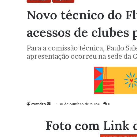
Novo técnico do Fl
acessos de clubes p
Para a comissão técnica, Paulo Sal
apresentação ocorreu na sede da C
evandro
Mande
30 de outubro de 2024
0
um
e-
Foto com Link 
mail