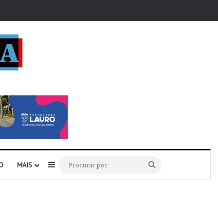
r
Barra Lateral
Procurar
O
MAIS
por