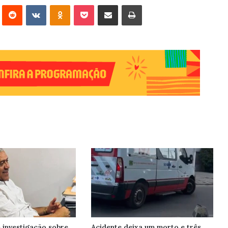
erest
Reddit
VK
OK
Pocket
Compartilhar via e-mail
Imprimir
investigação sobre
Acidente deixa um morto e três