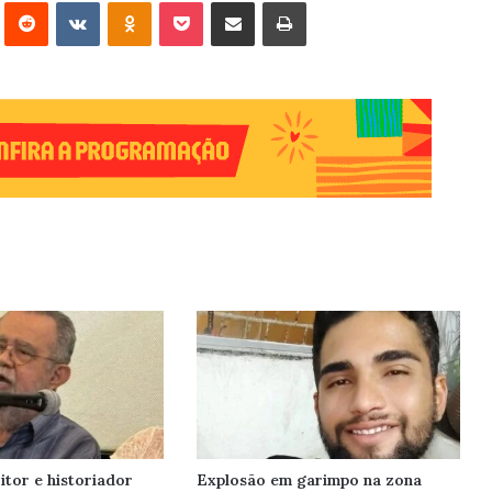
erest
Reddit
VK
OK
Pocket
Compartilhar via e-mail
Imprimir
itor e historiador
Explosão em garimpo na zona