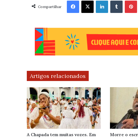
Facebook
X
Linkedin
Tumblr
Pint
Compartilhar
Artigos relacionados
A Chapada tem muitas vozes. Em
Morre o escr