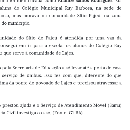
tima foi identificada como
Analice Santos Rodrigues
. Ela
aluna do Colégio Municipal Ruy Barbosa, na sede de
nso, mas morava na comunidade Sítio Pajeú, na zona
l do município.
unidade do Sítio do Pajeú é atendida por uma van da
conseguirem ir para a escola, os alunos do Colégio Ruy
ar que serve à comunidade de Lajes.
o pela Secretaria de Educação a só levar até a porta de casa
 serviço de ônibus.
Isso fez com que, diferente do que
ima da ponte do povoado de Lajes e precisou atravessar a
e prestou ajuda e o Serviço de Atendimento Móvel (Samu)
ia Civil investiga o caso. (Fonte: G1 BA).