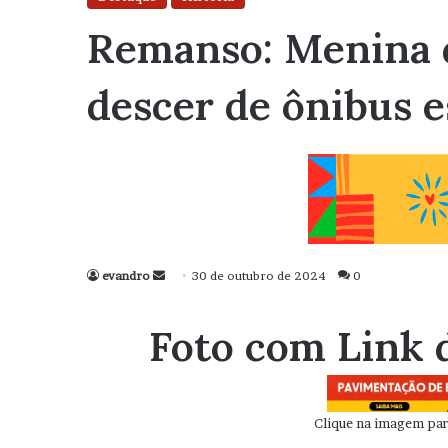
Remanso: Menina d
descer de ônibus e
evandro
Mande
30 de outubro de 2024
0
um
e-
Foto com Link 
mail
Clique na imagem para