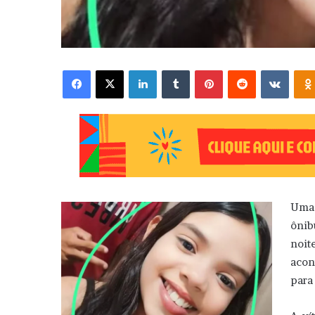
Facebook
X
Linkedin
Tumblr
Pinterest
Reddit
VK
Uma
ônib
noit
acon
para