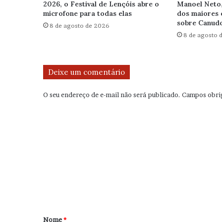
2026, o Festival de Lençóis abre o
Manoel Neto
microfone para todas elas
dos maiores 
sobre Canudo
8 de agosto de 2026
8 de agosto 
Deixe um comentário
O seu endereço de e-mail não será publicado.
Campos obri
C
o
m
e
n
t
á
r
Nome
*