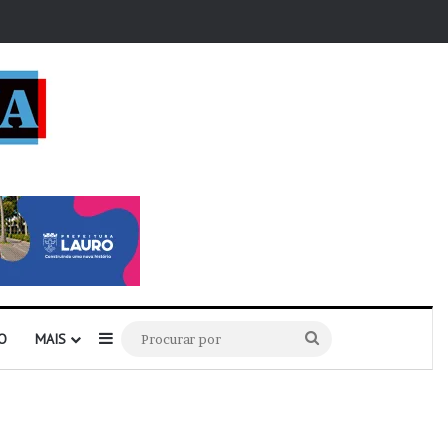
r
Barra Lateral
Procurar
O
MAIS
por