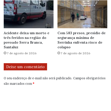
Acidente deixa um morto e
Com 583 presos, presídio de
três feridos na região do
segurança máxima de
povoado Serra Branca,
Serrinha enfrenta risco de
Santaluz
colapso
7 de agosto de 2026
7 de agosto de 2026
Deixe um comentário
O seu endereço de e-mail não será publicado.
Campos obrigatórios
são marcados com
*
C
o
m