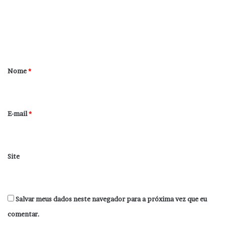
e
n
t
á
r
Nome
*
i
o
*
E-mail
*
Site
Salvar meus dados neste navegador para a próxima vez que eu
comentar.