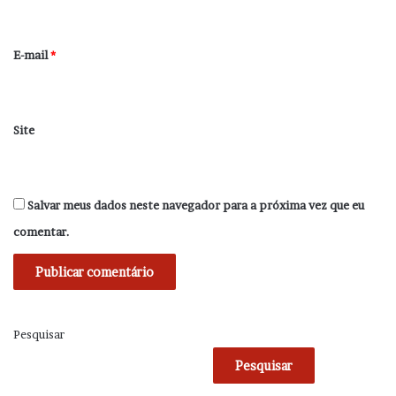
i
o
*
E-mail
*
Site
Salvar meus dados neste navegador para a próxima vez que eu
comentar.
Pesquisar
Pesquisar