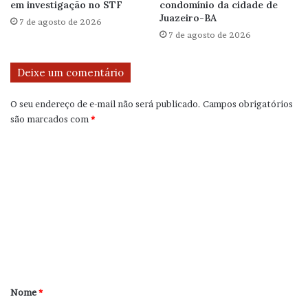
em investigação no STF
condomínio da cidade de
Juazeiro-BA
7 de agosto de 2026
7 de agosto de 2026
Deixe um comentário
O seu endereço de e-mail não será publicado.
Campos obrigatórios
são marcados com
*
C
o
m
e
n
t
á
r
Nome
*