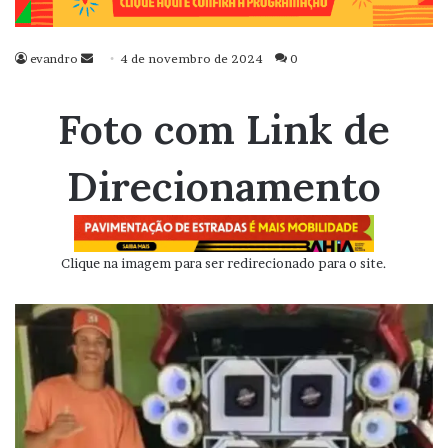
evandro
Mande
4 de novembro de 2024
0
um
e-
Foto com Link de
mail
Direcionamento
Clique na imagem para ser redirecionado para o site.