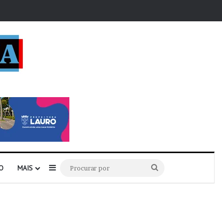
r
Barra Lateral
Procurar
O
MAIS
por