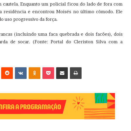
om cautela. Enquanto um policial ficou do lado de fora com
na residência e encontrou Moisés no último cômodo. Ele
do uso progressivo da força.
ancas (incluindo uma faca quebrada e dois facões), dois
rda de socar. (Fonte: Portal do Cleriston Silva com a
erest
Reddit
VK
OK
Pocket
Compartilhar via e-mail
Imprimir