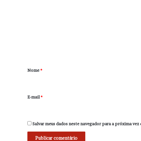
C
o
m
e
n
t
á
r
Nome
*
i
o
*
E-mail
*
Salvar meus dados neste navegador para a próxima vez 